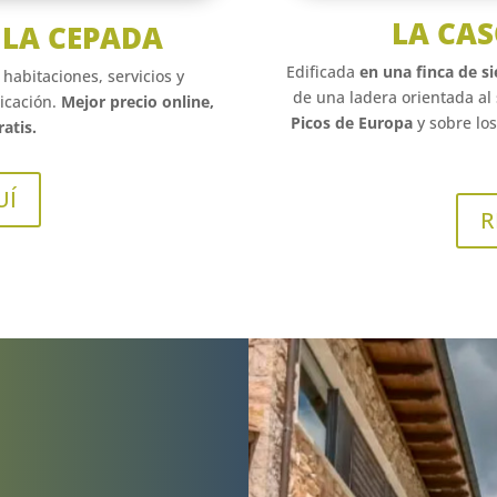
LA CA
 LA CEPADA
Edificada
en una finca de s
habitaciones, servicios y
de una ladera orientada al 
icación.
Mejor precio online,
Picos de Europa
y sobre lo
atis.
UÍ
R