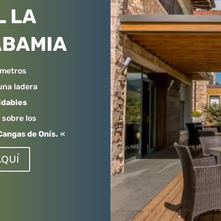
L LA
ABAMIA
 metros
 una ladera
idables
 sobre los
Cangas de Onís.
«
AQUÍ