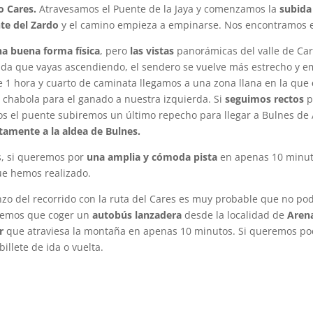
ío Cares.
Atravesamos el Puente de la Jaya y comenzamos la
subida
te del Zardo
y el camino empieza a empinarse. Nos encontramos 
na buena forma física
, pero
las vistas
panorámicas del valle de Car
dida que vayas ascendiendo, el sendero se vuelve más estrecho y e
1 hora y cuarto de caminata llegamos a una zona llana en la que
 chabola para el ganado a nuestra izquierda. Si
seguimos rectos
p
mos el puente subiremos un último repecho para llegar a Bulnes d
ctamente a la aldea de Bulnes.
s, si queremos por
una amplia y cómoda pista
en apenas 10 minut
que hemos realizado.
enzo del recorrido con la ruta del Cares es muy probable que no po
dremos que coger un
autobús lanzadera
desde la localidad de
Aren
r
que atraviesa la montaña en apenas 10 minutos. Si queremos pode
illete de ida o vuelta.