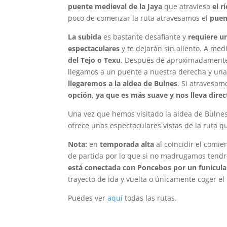
puente medieval de la Jaya
que atraviesa
el r
poco de comenzar la ruta atravesamos el
puen
La subida
es bastante desafiante y
requiere u
espectaculares
y te dejarán sin aliento. A me
del Tejo o Texu
. Después de aproximadamente 
llegamos a un puente a nuestra derecha y una
llegaremos a la aldea de Bulnes
. Si atravesa
opción, ya que es más suave y nos lleva dire
Una vez que hemos visitado la aldea de Bulne
ofrece unas espectaculares vistas de la ruta 
Nota:
en
temporada alta
al coincidir el comi
de partida por lo que si no madrugamos ten
está conectada con Poncebos por un funicula
trayecto de ida y vuelta o únicamente coger el b
Puedes ver
aquí
todas las rutas.